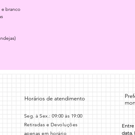
 e branco
as
andejas)
Pre
Horários de atendimento
mon
Seg. à Sex.: 09:00 às 19:00 ​
Retiradas e Devoluções
Entre
data, 
apenas em horário