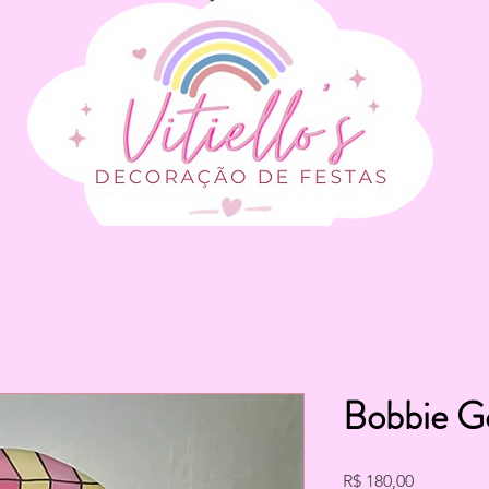
Bobbie G
Preço
R$ 180,00