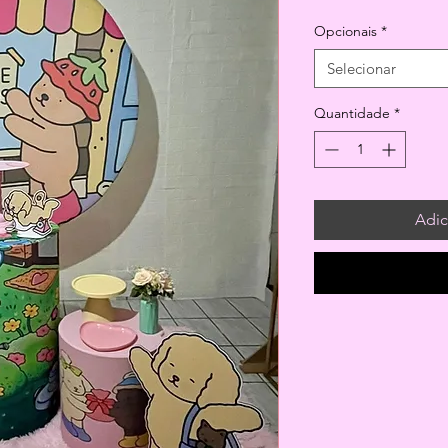
Opcionais
*
Selecionar
Quantidade
*
Adic