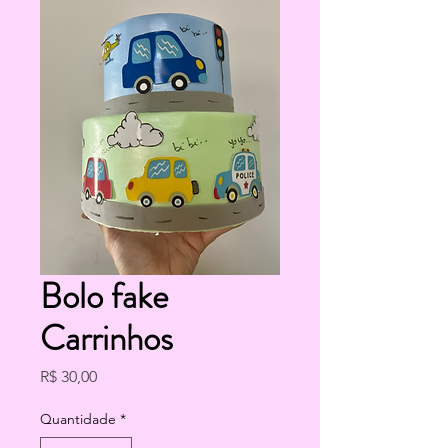
Bolo fake
Carrinhos
Preço
R$ 30,00
Quantidade
*