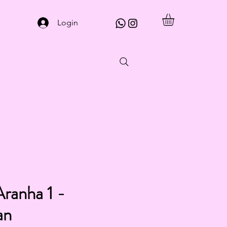
Login
anha 1 -
an