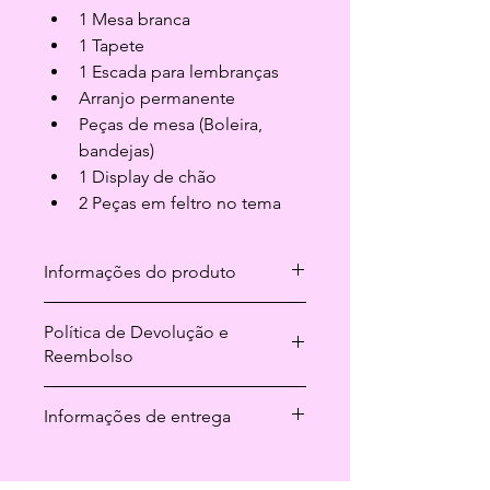
1 Mesa branca
1 Tapete
1 Escada para lembranças
Arranjo permanente
Peças de mesa (Boleira, 
bandejas)
1 Display de chão
2 Peças em feltro no tema
Informações do produto
Sou um ótimo lugar para adicionar 
Política de Devolução e
mais informações sobre seu produto, 
Reembolso
como 
tamanho
, 
material
, 
cuidados 
especiais
 e 
instruções
. Este também 
Sou um ótimo lugar para explicar aos 
é um ótimo espaço para destacar o 
Informações de entrega
seus clientes o que fazer caso 
que torna este produto especial e 
estejam insatisfeitos com a compra.
como seus clientes podem se 
Sou um ótimo lugar para adicionar 
beneficiar dele.
mais informações sobre seus 