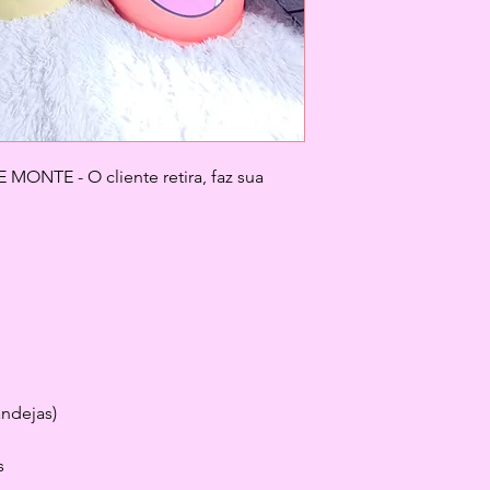
ONTE - O cliente retira, faz sua 
andejas)
s