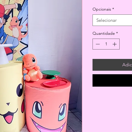
Opcionais
*
Selecionar
Quantidade
*
Adic