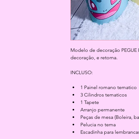
Modelo de decoração PEGUE E M
decoração, e retorna.
INCLUSO:
1 Painel romano tematico
3 Cilindros tematicos
1 Tapete
Arranjo permanente
Peças de mesa (Boleira, b
Pelucia no tema
Escadinha para lembranca